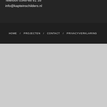
Telefoon 0348-68 81 35
info@kapteinschilders.nl
HOME
PROJECTEN
CONTACT
PRIVACYVERKLARING