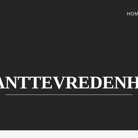
HO
ANTTEVREDENH